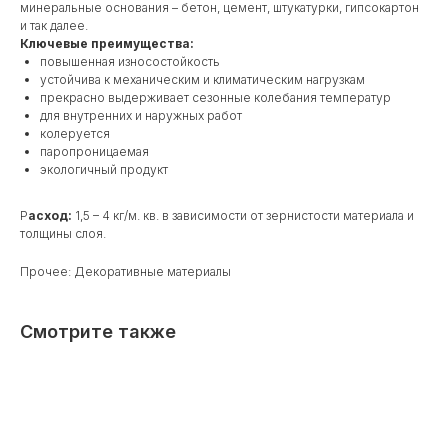
минеральные основания – бетон, цемент, штукатурки, гипсокартон
и так далее.
Ключевые преимущества:
повышенная износостойкость
устойчива к механическим и климатическим нагрузкам
прекрасно выдерживает сезонные колебания температур
для внутренних и наружных работ
колеруется
паропроницаемая
экологичный продукт
Р
асход:
1,5 – 4 кг/м. кв. в зависимости от зернистости материала и
толщины слоя.
Прочее: Декоративные материалы
Смотрите также