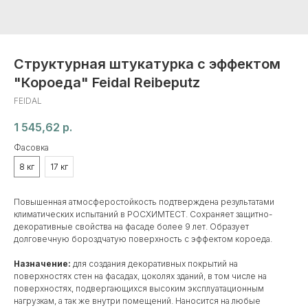
Структурная штукатурка с эффектом
"Короеда" Feidal Reibeputz
FEIDAL
1 545,62
р.
Фасовка
8 кг
17 кг
Повышенная атмосферостойкость подтверждена результатами
климатических испытаний в РОСХИМТЕСТ. Сохраняет защитно-
декоративные свойства на фасаде более 9 лет. Образует
долговечную бороздчатую поверхность с эффектом короеда.
Назначение:
для создания декоративных покрытий на
поверхностях стен на фасадах, цоколях зданий, в том числе на
поверхностях, подвергающихся высоким эксплуатационным
нагрузкам, а так же внутри помещений. Наносится на любые