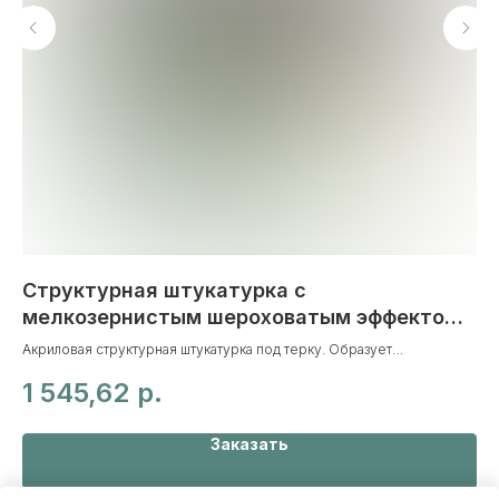
Структурная штукатурка с
Л
мелкозернистым шероховатым эффектом
Гля
Feidal Kratzputz
дер
Акриловая структурная штукатурка под терку. Образует
4
ме
долговечную поверхность с равномерно-зернистым эффектом
1 545,62
р.
“шуба”.
Заказать