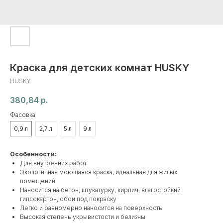
Краска для детских комнат HUSKY
HUSKY
380,84
р.
Фасовка
0,9 л
2,7 л
5 л
9 л
Особенности:
Для внутренних работ
Экологичная моющаяся краска, идеальная для жилых
помещений
Наносится на бетон, штукатурку, кирпич, влагостойкий
гипсокартон, обои под покраску
Легко и равномерно наносится на поверхность
Высокая степень укрывистости и белизны