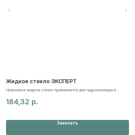
Жидкое стекло ЭКСПЕРТ
Б
H
Натриевое жидкое стекло применяется для гидроизоляции и
защиты от влажности, плесени, гнили и грибка, для добавления в
Иск
184,32
р.
строительные растворы и для склеивания различных материалов.
мат
6
кач
Заказать