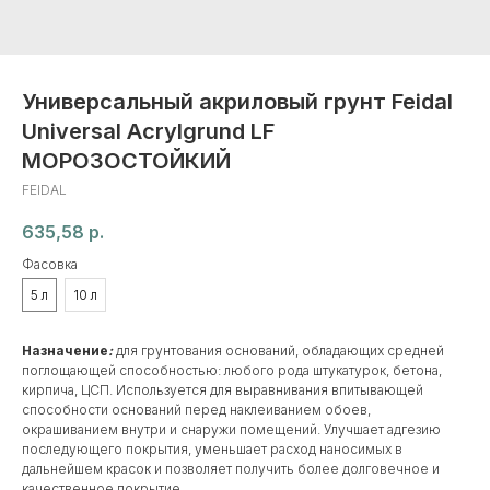
Универсальный акриловый грунт Feidal
Universal Acrylgrund LF
МОРОЗОСТОЙКИЙ
FEIDAL
635,58
р.
Фасовка
5 л
10 л
Назначение
:
для грунтования оснований, обладающих средней
поглощающей способностью: любого рода штукатурок, бетона,
кирпича, ЦСП. Используется для выравнивания впитывающей
способности оснований перед наклеиванием обоев,
окрашиванием внутри и снаружи помещений. Улучшает адгезию
последующего покрытия, уменьшает расход наносимых в
дальнейшем красок и позволяет получить более долговечное и
качественное покрытие.