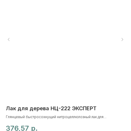
Лак для дерева НЦ-222 ЭКСПЕРТ
К
S
Глянцевый быстросохнущий нитроцеллюлозный лак для
предварительной или финишной отделки и защиты мебели,
По
376,57
р.
деревянных изделий и элементов интерьера, стеновых панелей,
акр