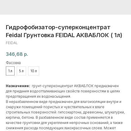
Гидрофобизатор-суперконцентрат
Feidal Грунтовка FEIDAL АКВАБЛОК ( 1л)
FEIDAL
346,68
р.
Фасовка
1 л
5 л
10 л
Назначение:
грунт-суперконцентрат АКВАБЛОК предназначен
для придания водоотталкивающих свойств поверхностям в целях
предотвращения их водонасыщения.
В неразбавленном виде предназначен для влагоизоляции внутри и
снаружи помещений пористых и чувствительных к влаге
строительных поверхностей: гипсокартона, древесины, штукатурки,
кирпича, бетона. В разбавленном виде состав применяется в
качестве грунтовки для укрепления непрочных оснований, а также
снижения расхода последующих лакокрасочных слоев. Может