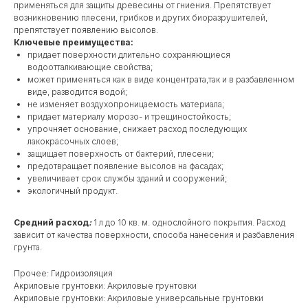
применяться для защиты древесины от гниения. Препятствует
возникновению плесени, грибков и других биоразрушителей,
препятствует появлению высолов.
Ключевые преимущества:
придает поверхности длительно сохраняющиеся
водоотталкивающие свойства;
может применяться как в виде концентрата,так и в разбавленном
виде, разводится водой;
не изменяет воздухопроницаемость материала;
придает материалу морозо- и трещиностойкость;
упрочняет основание, снижает расход последующих
лакокрасочных слоев;
защищает поверхность от бактерий, плесени;
предотвращает появление высолов на фасадах;
увеличивает срок службы зданий и сооружений;
экологичный продукт.
Средний расход
:
1 л до 10 кв. м. однослойного покрытия. Расход
зависит от качества поверхности, способа нанесения и разбавления
грунта.
Прочее: Гидроизоляция
Акриловые грунтовки: Акриловые грунтовки
Акриловые грунтовки: Акриловые универсальные грунтовки