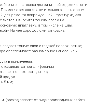
треблению шпатлевка для финишной отделки стен и
. Применяется для заключительного шпатлевания
й, для ремонта поврежденной штукатурки, для
х листов. Наносится тонким слоем на
сновную шпатлевку, в том числе на швы,
кой». На нее хорошо ложится краска,
 создает тонкие слои с гладкой поверхностью;
ура обеспечивает равномерное нанесение и
оста в применении;
е отслаивается при шлифовании;
танная поверхность дышит;
й продукт;
4-5 мм;
в. м. (расход зависит от вида производимых работ).