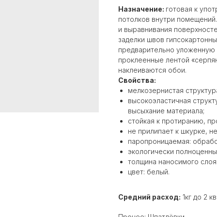
Назначение:
готовая к упо
потолков внутри помещений
и выравнивания поверхносте
заделки швов гипсокартонны
предварительно уложенную о
проклеенные лентой «серпян
наклеиваются обои.
Свойства:
мелкозернистая структура
высокоэластичная структ
высыхание материала;
стойкая к протиранию, пр
не прилипает к шкурке, н
паропроницаемая: обрабо
экологически полноценны
толщина наносимого слоя 
цвет: белый.
Средний расход:
1кг до 2 к
Прочее: Шпатлёвки