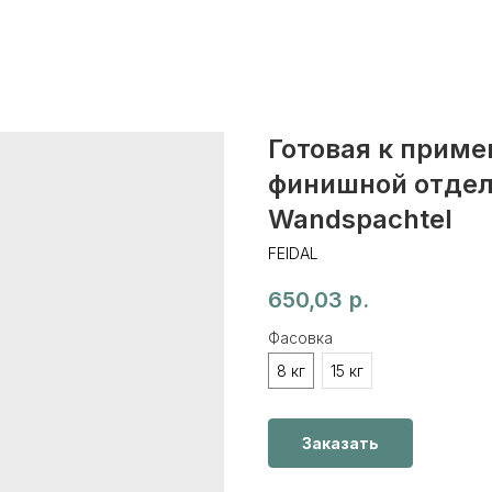
Готовая к прим
финишной отделк
Wandspachtel
FEIDAL
650,03
р.
Фасовка
8 кг
15 кг
Заказать