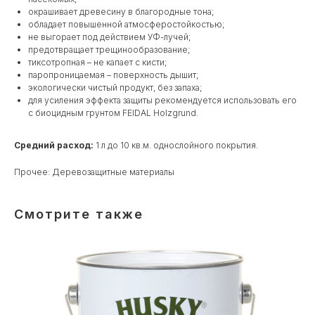
окрашивает древесину в благородные тона;
обладает повышенной атмосферостойкостью;
не выгорает под действием УФ-лучей;
предотвращает трещинообразование;
тиксотропная – не капает с кисти;
паропроницаемая – поверхность дышит;
экологически чистый продукт, без запаха;
для усиления эффекта защиты рекомендуется использовать его
с биоцидным грунтом FEIDAL Holzgrund.
Средний расход:
1 л до 10 кв.м. однослойного покрытия.
Прочее: Деревозащитные материалы
Смотрите также