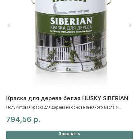
Краска для дерева белая HUSKY SIBERIAN
К
Полуматовая краска для дерева на основе льняного масла с
Кле
добавлением алкидных смол. Специально разработана для
пок
794,56
р.
2
окрашивания новых и ранее обработанных деревянных
бет
поверхностей: фасадов, окон, дверей, перил и т. д. внутри и
ма
снаружи помещений.
Заказать